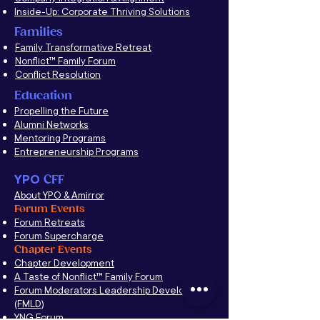
Inside-Up: Corporate Thriving Solutions
Families
Family Transformative Retreat
Nonflict™ Family Forum
Conflict Resolution
Education
Propelling the Future
Alumni Networks
Mentoring Programs
Entrepreneurship Programs
YPO
CFF
About YPO & Amirror
Forum Events
Forum Retreats
Forum Supercharge
Chapter Events
Chapter Development
A Taste of Nonflict
™
Family Forum
Forum Moderators Leadership Development
(FMLD)
YNG Forum